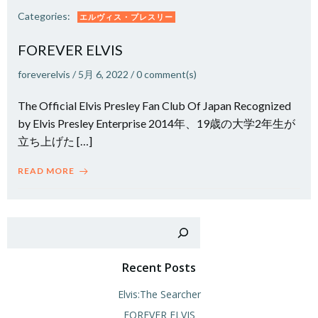
Categories:
エルヴィス・プレスリー
FOREVER ELVIS
foreverelvis
/
5月 6, 2022
/
0
comment(s)
The Official Elvis Presley Fan Club Of Japan Recognized
by Elvis Presley Enterprise 2014年、19歳の大学2年生が
立ち上げた […]
READ MORE
検
Recent Posts
Elvis:The Searcher
FOREVER ELVIS